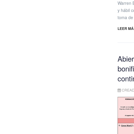
Warren B
y hábil 
toma de 
LEER MÁS
Abier
bonif
cont
CREAD