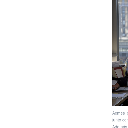
Aemes p
junto co
Además,