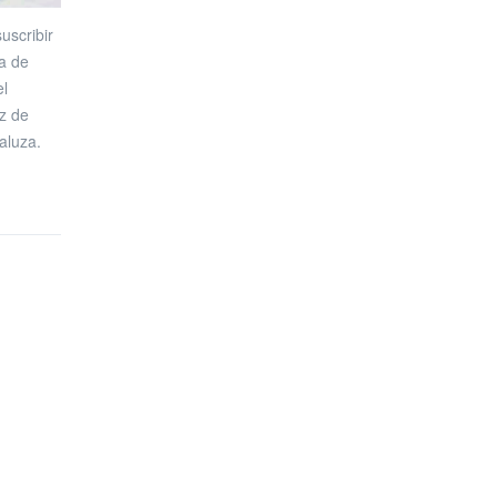
uscribir
va de
el
z de
aluza.