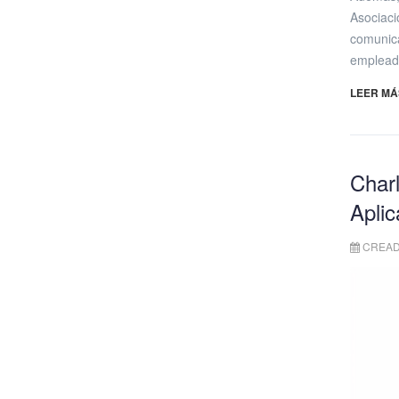
Asociac
comunica
emplead
LEER MÁS
Char
Aplic
CREADO