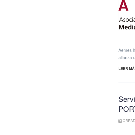
Aemes h
alianza 
LEER MÁS
Serv
POR
CREAD