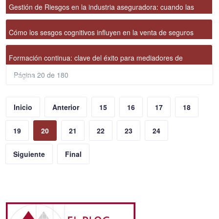
Gestión de Riesgos en la industria aseguradora: cuando las
soluciones preventivas superan a la compensación
Cómo los sesgos cognitivos influyen en la venta de seguros
Formación continua: clave del éxito para mediadores de
Página 20 de 180
seguros
Inicio
Anterior
15
16
17
18
19
20
21
22
23
24
Siguiente
Final