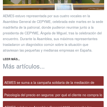
AEMES estuvo representada por sus cuatro vocales en la
Asamblea General de CEPYME, celebrada este martes en la sede
madrileña de la patronal, donde pudieron reunirse junto a la
presidenta de CEPYME, Ángela de Miguel, tras la celebración del
encuentro. Durante la Asamblea, sus máximos representantes
trasladaron un diagnóstico común sobre la situación que
atraviesan las pequeñas y medianas empresas en España.
LEER MÁS...
Más artículos...
AEMES se suma a la campaña solidaria de la mediación de
seguros para ayudar a los afectados por el terremoto de
Psicología del precio en seguros: por qué el cliente no compra lo
Venezuela
barato, compra lo que entiende