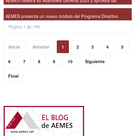
AEMES celebra su Asamblea General 2025 y aprueba las
cuentas del ejercicio
AEMES presenta un nuevo módulo del Programa Directivo
Página 1 de 180
centrado en finanzas: «Lo que tu gestor no te cuenta sobre tu
correduría»
Inicio
Anterior
1
2
3
4
5
6
7
8
9
10
Siguiente
Final