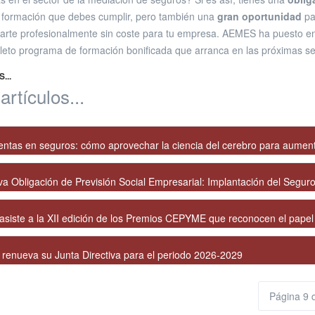
formación que debes cumplir, pero también una
gran oportunidad
pa
larte profesionalmente sin coste para tu empresa. AEMES ha puesto 
eto programa de formación bonificada que arranca en las próximas 
...
rtículos...
ntas en seguros: cómo aprovechar la ciencia del cerebro para aumen
iones
a Obligación de Previsión Social Empresarial: Implantación del Segur
vo de Aportación Definida en el Sector de la Mediación de Seguros a pa
siste a la XII edición de los Premios CEPYME que reconocen el papel
l de las pymes en la economía española
enueva su Junta Directiva para el periodo 2026-2029
Página 9 