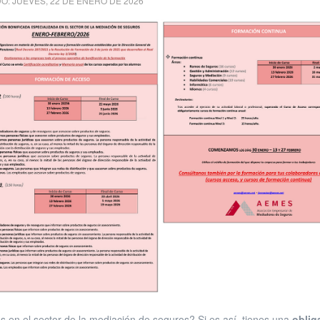
O: JUEVES, 22 DE ENERO DE 2026
s en el sector de la mediación de seguros? Si es así, tienes una
oblig