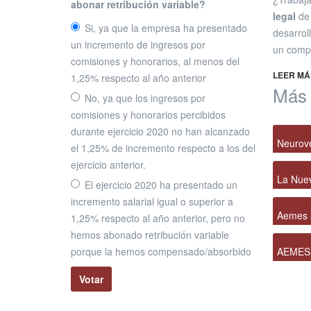
abonar retribución variable?
legal
de 
Si, ya que la empresa ha presentado
desarrol
un incremento de ingresos por
un compl
comisiones y honorarios, al menos del
LEER MÁS
1,25% respecto al año anterior
Más a
No, ya que los ingresos por
comisiones y honorarios percibidos
durante ejercicio 2020 no han alcanzado
Neurove
el 1,25% de incremento respecto a los del
ejercicio anterior.
convers
La Nuev
El ejercicio 2020 ha presentado un
incremento salarial igual o superior a
Colecti
Aemes a
1,25% respecto al año anterior, pero no
2026
hemos abonado retribución variable
esencia
porque la hemos compensado/absorbido
AEMES r