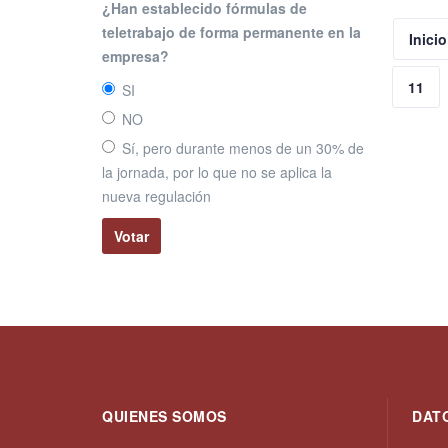
¿Han establecido fórmulas de
teletrabajo de forma permanente en la
Inicio
empresa?
11
SI
NO
Sí, pero durante menos de un 30% de
la jornada, por lo que no se aplica la
nueva regulación
QUIENES SOMOS
DAT