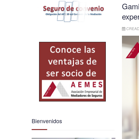
Gamif
exper
CREAD
Bienvenidos