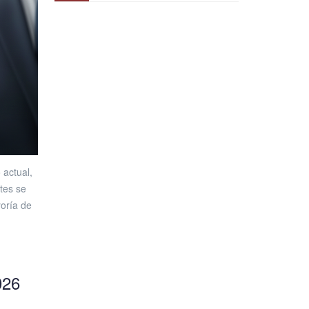
 actual,
tes se
oría de
026