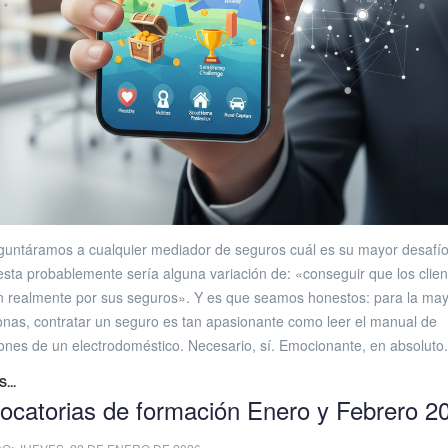
eguntáramos a cualquier mediador de seguros cuál es su mayor desafío
esta probablemente sería alguna variación de: «conseguir que los clien
n realmente por sus seguros». Y es que seamos honestos: para la may
onas, contratar un seguro es tan apasionante como leer el manual de
iones de un electrodoméstico. Necesario, sí. Emocionante, en absoluto.
...
ocatorias de formación Enero y Febrero 2