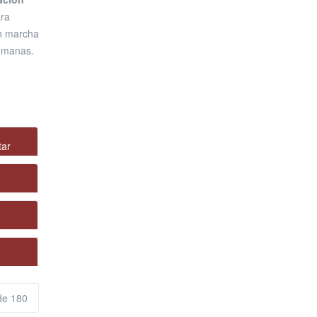
ra
en marcha
semanas.
tar
o
rtir de
de 180