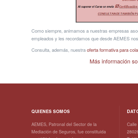
Como siempre, animamos a nuestras empresas asociad
empleados y les recordamos que desde AEMES nos en
Consulta, además, nuestra
oferta formativa para co
Más información s
QUIENES SOMOS
DAT
AEMES, Patronal del Sector de la
Calle
Mediación de Seguros, fue constituida
2802