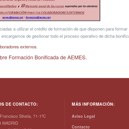
as a utilizar el crédito de formación de que disponen para formar
cargamos de gestionar todo el proceso operativo de dicha bonific
laboradores externos
.
obre Formación Bonificada de AEMES.
OS DE CONTACTO:
MÁS INFORMACIÓN:
 Francisco Silvela, 71-1ºC
Aviso Legal
8 MADRID
Contacto