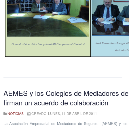
José Florentino Bango Ál
Gonzalo Pérez Sánchez y José Mª Campabadal Castellví
Antonio F
AEMES y los Colegios de Mediadores de
firman un acuerdo de colaboración
NOTICIAS
CREADO: LUNES, 11 DE ABRIL DE 2011
La Asociación Empresarial de Mediadores de Seguros
(AEMES) y los 