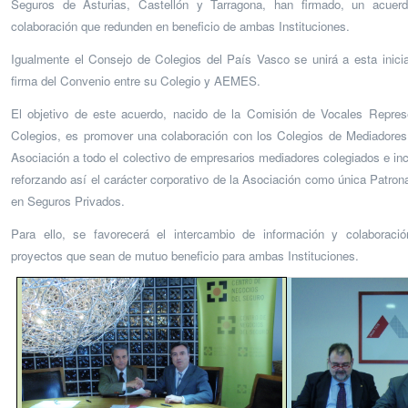
Seguros de Asturias, Castellón y Tarragona, han firmado, un acuer
colaboración que redunden en beneficio de ambas Instituciones.
Igualmente el Consejo de Colegios del País Vasco se unirá a esta inicia
firma del Convenio entre su Colegio y AEMES.
El objetivo de este acuerdo, nacido de la Comisión de Vocales Repr
Colegios, es promover una colaboración con los Colegios de Mediadores
Asociación a todo el colectivo de empresarios mediadores colegiados e in
reforzando así el carácter corporativo de la Asociación como única Patron
en Seguros Privados.
Para ello, se favorecerá el intercambio de información y colaboració
proyectos que sean de mutuo beneficio para ambas Instituciones.