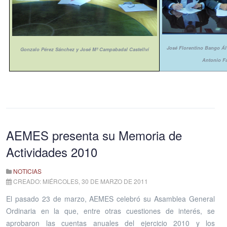
José Florentino Bango Ál
Gonzalo Pérez Sánchez y José Mª Campabadal Castellví
Antonio F
AEMES presenta su Memoria de
Actividades 2010
NOTICIAS
CREADO: MIÉRCOLES, 30 DE MARZO DE 2011
El pasado 23 de marzo, AEMES celebró su Asamblea General
Ordinaria en la que, entre otras cuestiones de interés, se
aprobaron las cuentas anuales del ejercicio 2010 y los