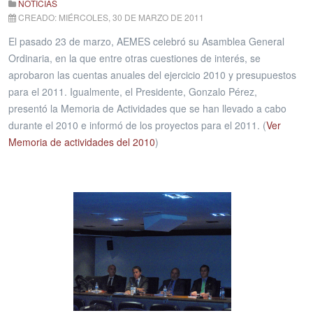
NOTICIAS
CREADO: MIÉRCOLES, 30 DE MARZO DE 2011
El pasado 23 de marzo, AEMES celebró su Asamblea General
Ordinaria, en la que entre otras cuestiones de interés, se
aprobaron las cuentas anuales del ejercicio 2010 y presupuestos
para el 2011. Igualmente, el Presidente, Gonzalo Pérez,
presentó la Memoria de Actividades que se han llevado a cabo
durante el 2010 e informó de los proyectos para el 2011. (
Ver
Memoria de actividades del 2010
)