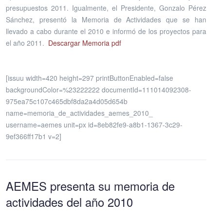
presupuestos 2011. Igualmente, el Presidente, Gonzalo Pérez
Sánchez, presentó la Memoria de Actividades que se han
llevado a cabo durante el 2010 e informó de los proyectos para
el año 2011.
Descargar Memoria pdf
[issuu width=420 height=297 printButtonEnabled=false
backgroundColor=%23222222 documentId=111014092308-
975ea75c107c465dbf8da2a4d05d654b
name=memoria_de_actividades_aemes_2010_
username=aemes unit=px id=8eb82fe9-a8b1-1367-3c29-
9ef366ff17b1 v=2]
AEMES presenta su memoria de
actividades del año 2010