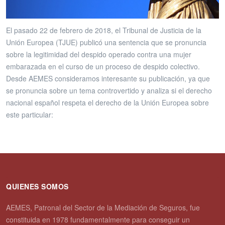
El pasado 22 de febrero de 2018, el Tribunal de Justicia de la
Unión Europea (TJUE) publicó una sentencia que se pronuncia
sobre la legitimidad del despido operado contra una mujer
embarazada en el curso de un proceso de despido colectivo.
Desde AEMES consideramos interesante su publicación, ya que
se pronuncia sobre un tema controvertido y analiza si el derecho
nacional español respeta el derecho de la Unión Europea sobre
este particular:
QUIENES SOMOS
AEMES, Patronal del Sector de la Mediación de Seguros, fue
constituida en 1978 fundamentalmente para conseguir un