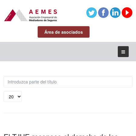
Área de asociados
Introduzca
parte
del
Cantidad
título
a
mostrar