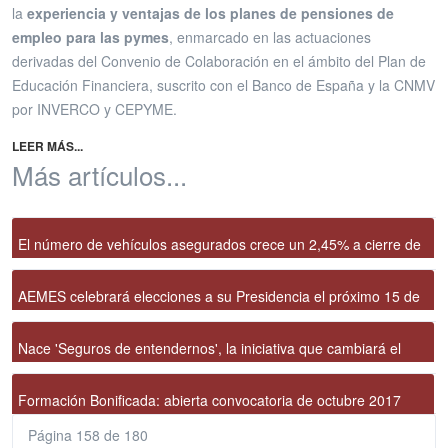
la
experiencia y ventajas de los planes de pensiones de
empleo para las pymes
, enmarcado en las actuaciones
derivadas del Convenio de Colaboración en el ámbito del Plan de
Educación Financiera, suscrito con el Banco de España y la CNMV
por INVERCO y CEPYME.
LEER MÁS...
Más artículos...
El número de vehículos asegurados crece un 2,45% a cierre de
septiembre y se sitúa en 30.494.382 unidades
AEMES celebrará elecciones a su Presidencia el próximo 15 de
noviembre
Nace 'Seguros de entendernos', la iniciativa que cambiará el
lenguaje del sector seguros
Formación Bonificada: abierta convocatoria de octubre 2017
Página 158 de 180